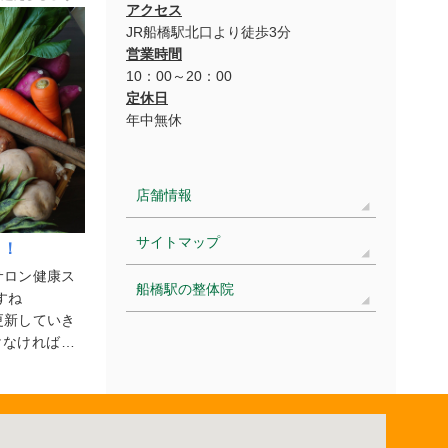
アクセス
JR船橋駅北口より徒歩3分
営業時間
10：00～20：00
定休日
年中無休
店舗情報
サイトマップ
う！
サロン健康ス
船橋駅の整体院
すね
更新していき
けなければい