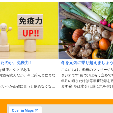
ったのか、免疫力！
冬を元気に乗り越えましょ
な健康オタクである
こんにちは。船橋のマッサージ
お酒も飲んだが、今は殆んど飲まな
タジオです 気づけばもう立冬で
年月の速さだけは毎年新記録を
というか正確に言うと飲めなくなっ
ます😂 冬は水分代謝に気を付
たが正しい
けない季節です
か悪いわけではない
水分代謝機能を司ってい...
になっていくほどに受け付け...