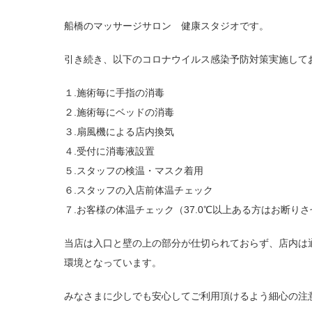
船橋のマッサージサロン 健康スタジオです。
引き続き、以下のコロナウイルス感染予防対策実施して
１.施術毎に手指の消毒
２.施術毎にベッドの消毒
３.扇風機による店内換気
４.受付に消毒液設置
５.スタッフの検温・マスク着用
６.スタッフの入店前体温チェック
７.お客様の体温チェック（37.0℃以上ある方はお断り
当店は入口と壁の上の部分が仕切られておらず、店内は
環境となっています。
みなさまに少しでも安心してご利用頂けるよう細心の注