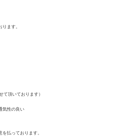
おります。
させて頂いております）
通気性の良い
意を払っております。