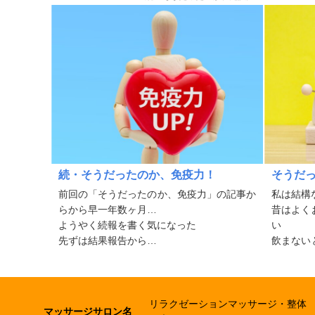
続・そうだったのか、免疫力！
そうだ
前回の「そうだったのか、免疫力」の記事か
私は結構
らから早一年数ヶ月…
昔はよく
ようやく続報を書く気になった
い
先ずは結果報告から
飲まない
ウイルス性イボ完治
てしまっ
風邪はこの間一度だけ
別にどこ
素晴らしい成果が出たことを先ずはお伝え
体が健康
し...
リラクゼーションマッサージ・整体
マッサージサロン名