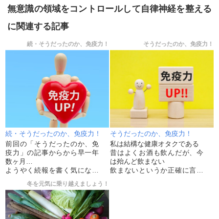
無意識の領域をコントロールして自律神経を整える
に関連する記事
続・そうだったのか、免疫力！
そうだったのか、免疫力！
続・そうだったのか、免疫力！
そうだったのか、免疫力！
前回の「そうだったのか、免
私は結構な健康オタクである
疫力」の記事からから早一年
昔はよくお酒も飲んだが、今
数ヶ月…
は殆んど飲まない
ようやく続報を書く気になっ
飲まないというか正確に言う
た
と飲めなくなってしまったが
冬を元気に乗り越えましょう！
先ずは結果報告から
正しい
ウイルス性イボ完治
別にどこか悪いわけではない
風邪はこの間一度だけ
体が健康になっていくほどに
素晴らしい成果が出たことを
受け付け...